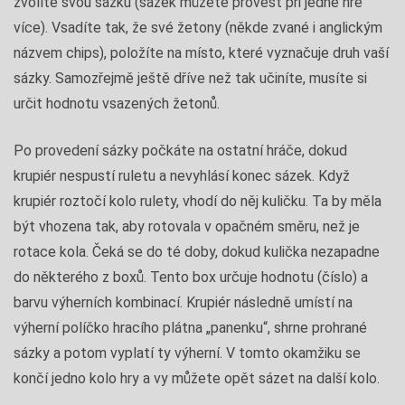
zvolíte svou sázku (sázek můžete provést při jedné hře
více). Vsadíte tak, že své žetony (někde zvané i anglickým
názvem chips), položíte na místo, které vyznačuje druh vaší
sázky. Samozřejmě ještě dříve než tak učiníte, musíte si
určit hodnotu vsazených žetonů.
Po provedení sázky počkáte na ostatní hráče, dokud
krupiér nespustí ruletu a nevyhlásí konec sázek. Když
krupiér roztočí kolo rulety, vhodí do něj kuličku. Ta by měla
být vhozena tak, aby rotovala v opačném směru, než je
rotace kola. Čeká se do té doby, dokud kulička nezapadne
do některého z boxů. Tento box určuje hodnotu (číslo) a
barvu výherních kombinací. Krupiér následně umístí na
výherní políčko hracího plátna „panenku“, shrne prohrané
sázky a potom vyplatí ty výherní. V tomto okamžiku se
končí jedno kolo hry a vy můžete opět sázet na další kolo.