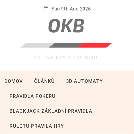
Skip
Sun 9th Aug 2026
to
content
Blog o online kasinech
ONLINE KASINOVÝ BLOG
DOMOV
ČLÁNKŮ
3D AUTOMATY
PRAVIDLA POKERU
BLACKJACK ZÁKLADNÍ PRAVIDLA
RULETU PRAVILA HRY