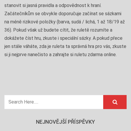
stanovit si jasná pravidla a odpovědnost k hraní.
Začátečníkům se obvykle doporučuje začínat se sázkami
na méně rizikové položky (barva, sudá / lichá, 1 až 18/19 až
36). Pokud však už budete cítit, že ruletě rozumíte a
dokážete číst hru, zkuste i speciální sázky. A pokud přece
jen stále váháte, zda je ruleta ta správná hra pro vás, zkuste
si ji nejprve nanečisto a zahrajte si ruletu zdarma online.
NEJNOVĚJŠÍ PŘÍSPĚVKY