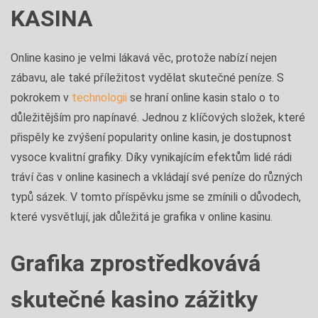
KASINA
Online kasino je velmi lákavá věc, protože nabízí nejen
zábavu, ale také příležitost vydělat skutečné peníze. S
pokrokem v
technologii
se hraní online kasin stalo o to
důležitějším pro napínavé. Jednou z klíčových složek, které
přispěly ke zvýšení popularity online kasin, je dostupnost
vysoce kvalitní grafiky. Díky vynikajícím efektům lidé rádi
tráví čas v online kasinech a vkládají své peníze do různých
typů sázek. V tomto příspěvku jsme se zmínili o důvodech,
které vysvětlují, jak důležitá je grafika v online kasinu.
Grafika zprostředkovává
skutečné kasino zážitky