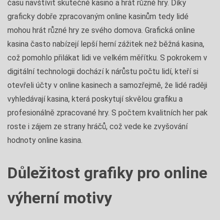
času navštívit skutečné kasino a hrát různé hry. Díky
graficky dobře zpracovaným online kasinům tedy lidé
mohou hrát různé hry ze svého domova. Grafická online
kasina často nabízejí lepší herní zážitek než běžná kasina,
což pomohlo přilákat lidi ve velkém měřítku. S pokrokem v
digitální technologii dochází k nárůstu počtu lidí, kteří si
otevřeli účty v online kasinech a samozřejmě, že lidé raději
vyhledávají kasina, která poskytují skvělou grafiku a
profesionálně zpracované hry. S počtem kvalitních her pak
roste i zájem ze strany hráčů, což vede ke zvyšování
hodnoty online kasina.
Důležitost grafiky pro online
výherní motivy